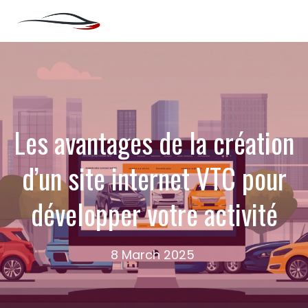
Skip
ME
to
content
Les avantages de la création
d’un site internet VTC pour
développer votre activité
8 March 2025